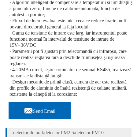
· Algoritm inteligent de compensare a temperaturii și umidității și
a punctului zero, funcție de calibrare automată; funcția de
autotest la pornire;
· Fluxul de lucru evaluat este mic, ceea ce reduce foarte mult
povara directorului general la fața locului;
· Gama de tensiune de intrare este larg, iar instrumentul poate
funcționa normal în intervalul de tensiune de intrare de
15V~36VDC.
· Parametrii pot fi ajustați prin telecomandă cu infraroșu, care
poate realiza reglarea fără a deschide frumusețea și ușurează
reglarea.
· 4-20MA curent, ieșire comutator de semnal RS485, realizează
transmisie la distanță lungă:
· Design mecanic de primă clasă, camera de aer este realizată
din profile de aluminiu de înaltă rezistență de calitate militară,
rezistente la cânepă și la coroziune:

Send Email
detector de praf/detector PM2.5/detector PM10