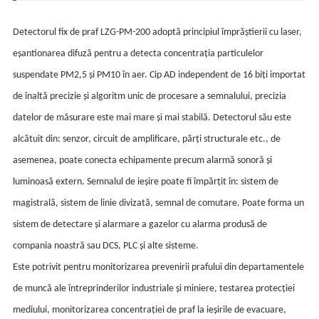
Detectorul fix de praf LZG-PM-200 adoptă principiul împrăștierii cu laser,
eșantionarea difuză pentru a detecta concentrația particulelor
suspendate PM2,5 și PM10 în aer. Cip AD independent de 16 biți importat
de înaltă precizie și algoritm unic de procesare a semnalului, precizia
datelor de măsurare este mai mare și mai stabilă. Detectorul său este
alcătuit din: senzor, circuit de amplificare, părți structurale etc., de
asemenea, poate conecta echipamente precum alarmă sonoră și
luminoasă extern. Semnalul de ieșire poate fi împărțit în: sistem de
magistrală, sistem de linie divizată, semnal de comutare. Poate forma un
sistem de detectare și alarmare a gazelor cu alarma produsă de
compania noastră sau DCS, PLC și alte sisteme.
Este potrivit pentru monitorizarea prevenirii prafului din departamentele
de muncă ale întreprinderilor industriale și miniere, testarea protecției
mediului, monitorizarea concentrației de praf la ieșirile de evacuare,