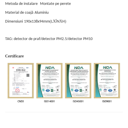
Metoda de instalare
Montate pe perete
Material de coajă
Aluminiu
(
X
X
)
Dimensiuni
190x138x94mm
L
ÎN
H
TAG: detector de praf/detector PM2.5/detector PM10
Certificare