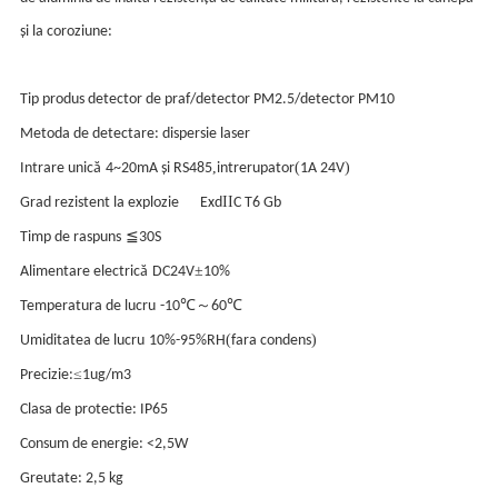
și la coroziune:
Tip produs detector de praf/detector PM2.5/detector PM10
Metoda de detectare: dispersie laser
,
(
)
Intrare unică
4~20mA și RS485
intrerupator
1A 24V
II
Grad rezistent la explozie
Exd
C T6 Gb
≦
Timp de raspuns
30S
±
Alimentare electrică
DC24V
10%
℃～
℃
Temperatura de lucru
-10
60
(
)
Umiditatea de lucru
10%-95%RH
fara condens
≤
Precizie:
1ug/m3
Clasa de protectie: IP65
Consum de energie: <2,5W
Greutate: 2,5 kg