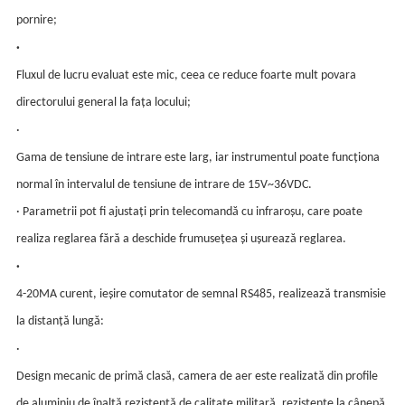
pornire;
·
Fluxul de lucru evaluat este mic, ceea ce reduce foarte mult povara
directorului general la fața locului;
·
Gama de tensiune de intrare este larg, iar instrumentul poate funcționa
normal în intervalul de tensiune de intrare de 15V~36VDC.
· Parametrii pot fi ajustați prin telecomandă cu infraroșu, care poate
realiza reglarea fără a deschide frumusețea și ușurează reglarea.
·
4-20MA curent, ieșire comutator de semnal RS485, realizează transmisie
la distanță lungă:
·
Design mecanic de primă clasă, camera de aer este realizată din profile
de aluminiu de înaltă rezistență de calitate militară, rezistente la cânepă