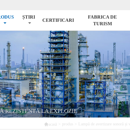
RODUS
ȘTIRI
FABRICA DE
CERTIFICARI
TURISM
Ă REZISTENTĂ LA EXPLOZIE

>
produs
>
Lampă de avertizare sonoră și 
acasă