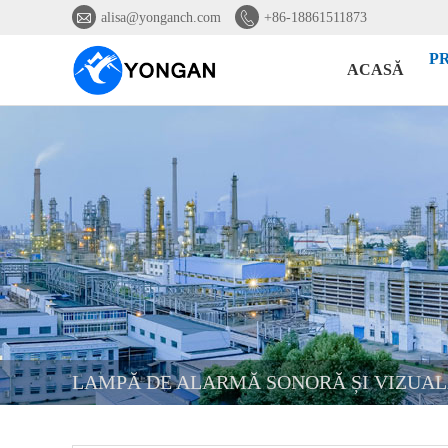


alisa@yonganch.com
+86-18861511873
P
ACASĂ
LAMPĂ DE ALARMĂ SONORĂ ȘI VIZUAL