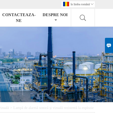
în limba română

CONTACTEAZA-
DESPRE NOI
NE

vizuală
>
Lampă de alarmă sonoră și vizuală rezistentă la explozie