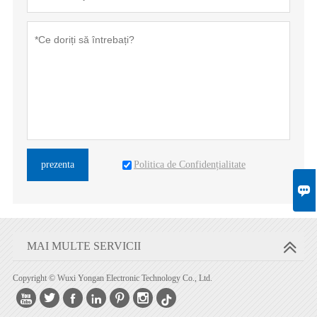
Politica de Confidențialitate
prezenta

MAI MULTE SERVICII
Copyright © Wuxi Yongan Electronic Technology Co., Ltd.





