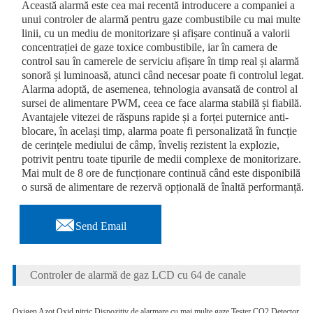
Această alarmă este cea mai recentă introducere a companiei a
unui controler de alarmă pentru gaze combustibile cu mai multe
linii, cu un mediu de monitorizare și afișare continuă a valorii
concentrației de gaze toxice combustibile, iar în camera de
control sau în camerele de serviciu afișare în timp real și alarmă
sonoră și luminoasă, atunci când necesar poate fi controlul legat.
Alarma adoptă, de asemenea, tehnologia avansată de control al
sursei de alimentare PWM, ceea ce face alarma stabilă și fiabilă.
Avantajele vitezei de răspuns rapide și a forței puternice anti-
blocare, în același timp, alarma poate fi personalizată în funcție
de cerințele mediului de câmp, înveliș rezistent la explozie,
potrivit pentru toate tipurile de medii complexe de monitorizare.
Mai mult de 8 ore de funcționare continuă când este disponibilă
o sursă de alimentare de rezervă opțională de înaltă performanță.

Send Email
Controler de alarmă de gaz LCD cu 64 de canale
Oxigen Azot Oxid nitric Dispozitiv de alarmare cu mai multe gaze Tester CO2 Detector