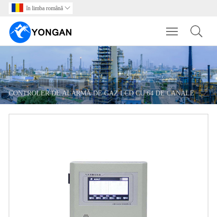
în limba română

Toggle main m
CONTROLER DE ALARMĂ DE GAZ LCD CU 64 DE CANALE